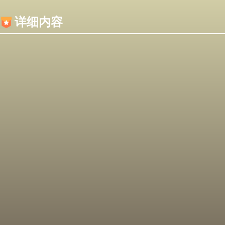
内容加载失败，可能是你的浏览器屏蔽了JS脚本！
详细内容