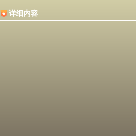
内容加载失败，可能是你的浏览器屏蔽了JS脚本！
详细内容