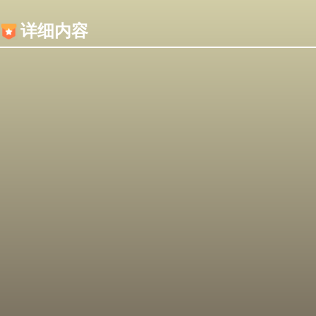
内容加载失败，可能是你的浏览器屏蔽了JS脚本！
详细内容