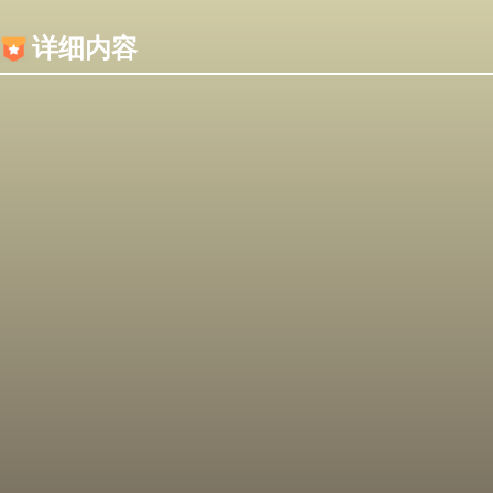
内容加载失败，可能是你的浏览器屏蔽了JS脚本！
详细内容