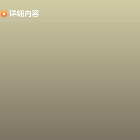
内容加载失败，可能是你的浏览器屏蔽了JS脚本！
详细内容