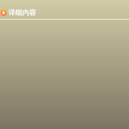
内容加载失败，可能是你的浏览器屏蔽了JS脚本！
详细内容