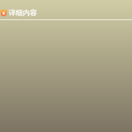
内容加载失败，可能是你的浏览器屏蔽了JS脚本！
详细内容