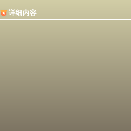
内容加载失败，可能是你的浏览器屏蔽了JS脚本！
详细内容