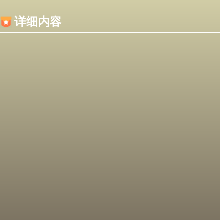
内容加载失败，可能是你的浏览器屏蔽了JS脚本！
详细内容