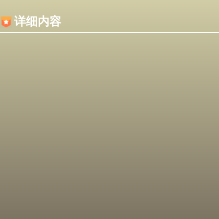
内容加载失败，可能是你的浏览器屏蔽了JS脚本！
详细内容