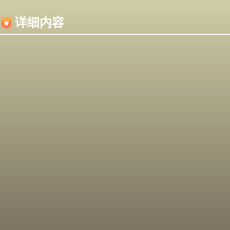
内容加载失败，可能是你的浏览器屏蔽了JS脚本！
详细内容