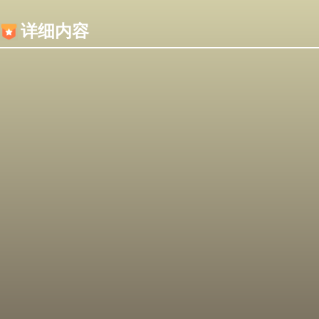
内容加载失败，可能是你的浏览器屏蔽了JS脚本！
详细内容