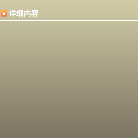
内容加载失败，可能是你的浏览器屏蔽了JS脚本！
详细内容