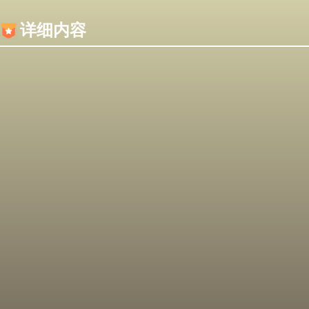
内容加载失败，可能是你的浏览器屏蔽了JS脚本！
详细内容