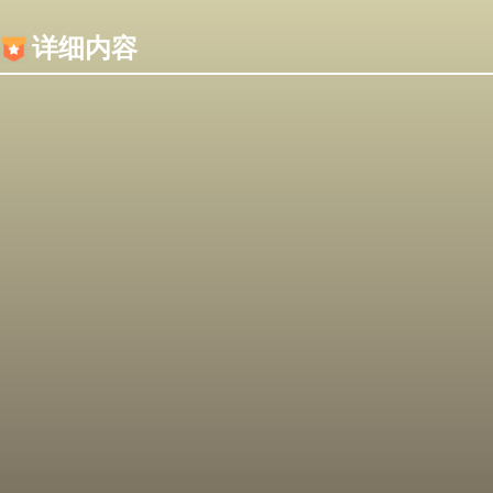
内容加载失败，可能是你的浏览器屏蔽了JS脚本！
详细内容