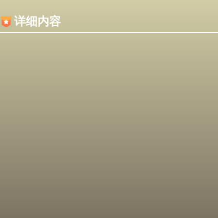
内容加载失败，可能是你的浏览器屏蔽了JS脚本！
详细内容