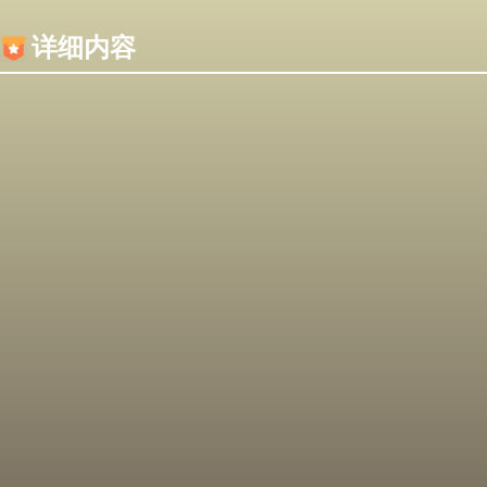
内容加载失败，可能是你的浏览器屏蔽了JS脚本！
详细内容