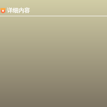
内容加载失败，可能是你的浏览器屏蔽了JS脚本！
详细内容