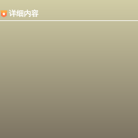
内容加载失败，可能是你的浏览器屏蔽了JS脚本！
详细内容