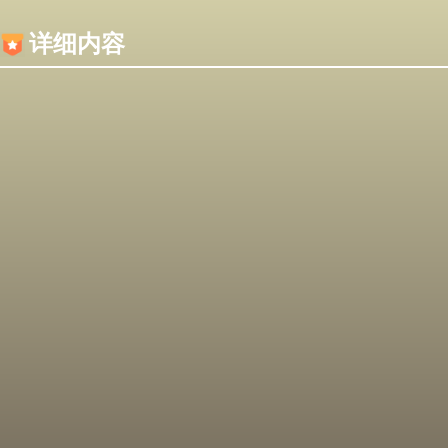
内容加载失败，可能是你的浏览器屏蔽了JS脚本！
详细内容