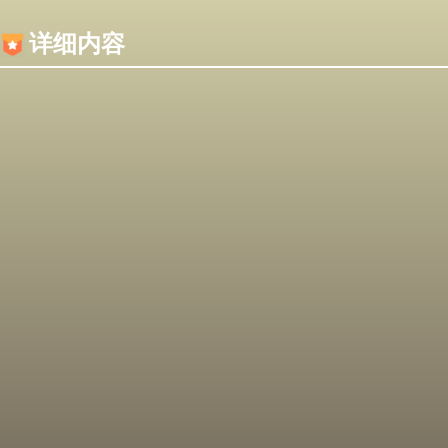
内容加载失败，可能是你的浏览器屏蔽了JS脚本！
详细内容