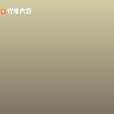
内容加载失败，可能是你的浏览器屏蔽了JS脚本！
详细内容