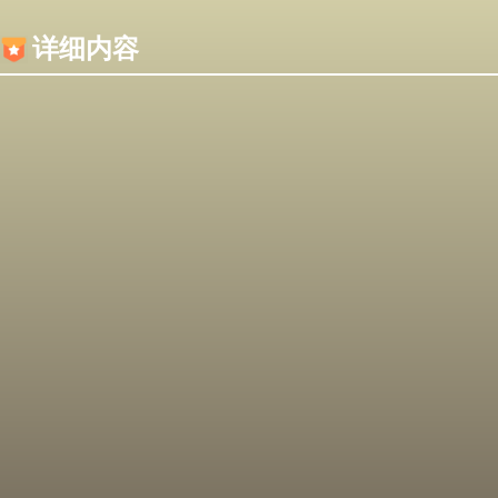
内容加载失败，可能是你的浏览器屏蔽了JS脚本！
详细内容