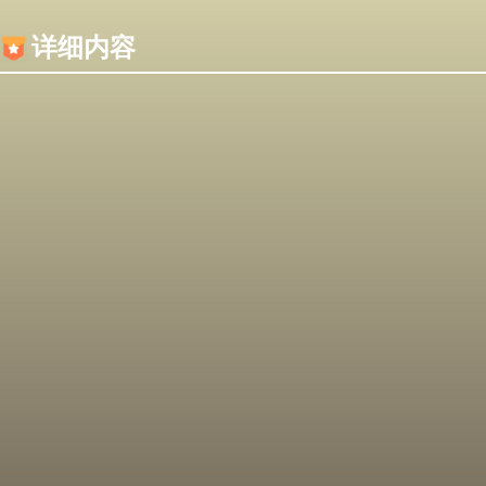
内容加载失败，可能是你的浏览器屏蔽了JS脚本！
详细内容