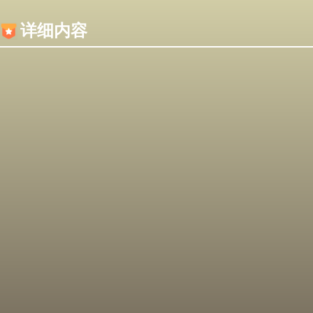
内容加载失败，可能是你的浏览器屏蔽了JS脚本！
详细内容