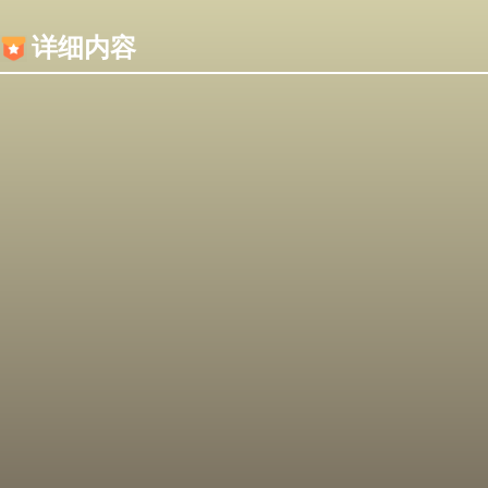
内容加载失败，可能是你的浏览器屏蔽了JS脚本！
详细内容