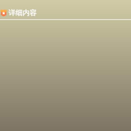
内容加载失败，可能是你的浏览器屏蔽了JS脚本！
详细内容