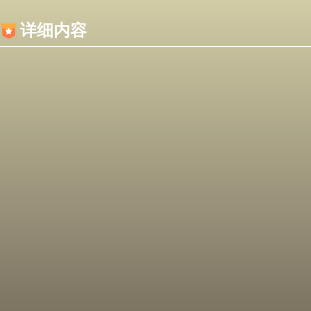
内容加载失败，可能是你的浏览器屏蔽了JS脚本！
详细内容