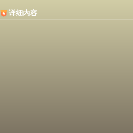
内容加载失败，可能是你的浏览器屏蔽了JS脚本！
详细内容