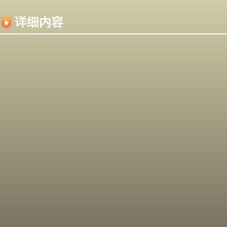
内容加载失败，可能是你的浏览器屏蔽了JS脚本！
详细内容