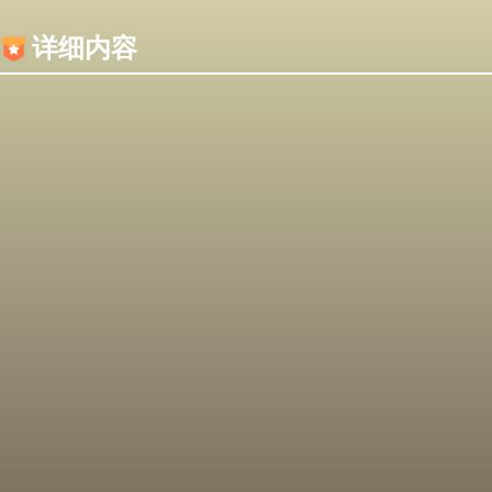
内容加载失败，可能是你的浏览器屏蔽了JS脚本！
详细内容