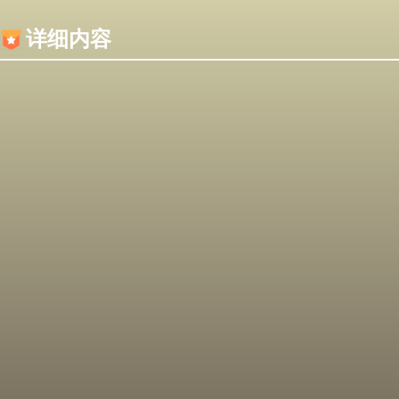
内容加载失败，可能是你的浏览器屏蔽了JS脚本！
详细内容