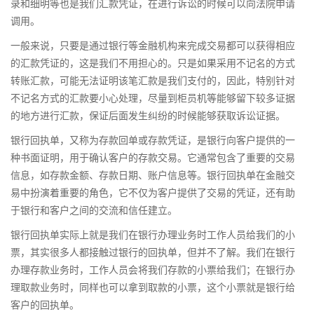
录和细明等也是我们汇款凭证，在进行诉讼的时候可以向法院申请
调用。
一般来说，只要是通过银行等金融机构来完成交易都可以获得相应
的汇款凭证的，这是我们不用担心的。只是如果采用不记名的方式
转账汇款，可能无法证明该笔汇款是我们支付的，因此，特别针对
不记名方式的汇款要小心处理，尽量到柜员机等能够留下较多证据
的地方进行汇款，保证后面发生纠纷的时候能够获取诉讼证据。
银行回执单，又称为存款回单或存款凭证，是银行向客户提供的一
种书面证明，用于确认客户的存款交易。它通常包含了重要的交易
信息，如存款金额、存款日期、账户信息等。银行回执单在金融交
易中扮演着重要的角色，它不仅为客户提供了交易的凭证，还有助
于银行和客户之间的交流和信任建立。
银行回执单实际上就是我们在银行办理业务时工作人员给我们的小
票，其实很多人都接触过银行的回执单，但并不了解。我们在银行
办理存款业务时，工作人员会将我们存款的小票给我们；在银行办
理取款业务时，同样也可以拿到取款的小票，这个小票就是银行给
客户的回执单。