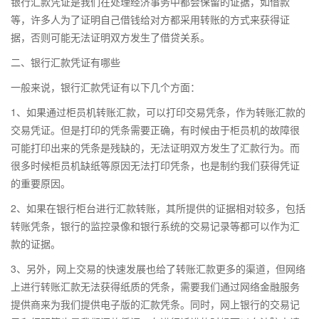
银行汇款凭证是我们在处理经济事务中都会保留的证据，如借款
等，许多人为了证明自己借钱给对方都采用转账的方式来获得证
据，否则可能无法证明双方发生了借贷关系。
二、银行汇款凭证有哪些
一般来说，银行汇款凭证有以下几个方面：
1、如果通过柜员机转账汇款，可以打印交易凭条，作为转账汇款的
交易凭证。但是打印的凭条需要正确，有时候由于柜员机的故障很
可能打印出来的凭条是残缺的，无法证明双方发生了汇款行为。而
很多时候柜员机缺纸等原因无法打印凭条，也是制约我们获得凭证
的重要原因。
2、如果在银行柜台进行汇款转账，其所提供的证据相对较多，包括
转账凭条，银行的监控录像和银行系统的交易记录等都可以作为汇
款的证据。
3、另外，网上交易的快速发展也给了转账汇款更多的渠道，但网络
上进行转账汇款无法获得纸质的凭条，需要我们通过网络金融服务
提供商来为我们提供电子版的汇款凭条。同时，网上银行的交易记