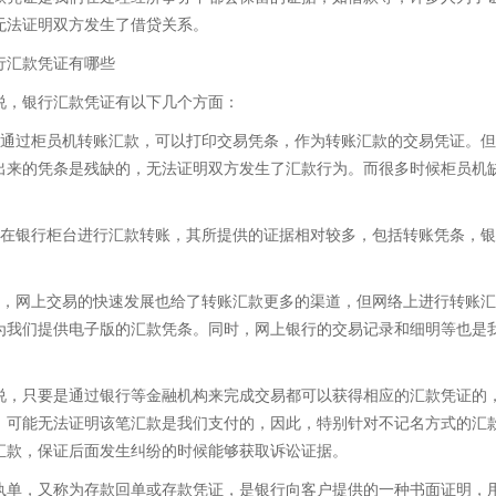
无法证明双方发生了借贷关系。
行汇款凭证有哪些
说，银行汇款凭证有以下几个方面：
果通过柜员机转账汇款，可以打印交易凭条，作为转账汇款的交易凭证。
出来的凭条是残缺的，无法证明双方发生了汇款行为。而很多时候柜员机
。
果在银行柜台进行汇款转账，其所提供的证据相对较多，包括转账凭条，
。
外，网上交易的快速发展也给了转账汇款更多的渠道，但网络上进行转账
为我们提供电子版的汇款凭条。同时，网上银行的交易记录和细明等也是
说，只要是通过银行等金融机构来完成交易都可以获得相应的汇款凭证的
，可能无法证明该笔汇款是我们支付的，因此，特别针对不记名方式的汇
汇款，保证后面发生纠纷的时候能够获取诉讼证据。
执单，又称为存款回单或存款凭证，是银行向客户提供的一种书面证明，