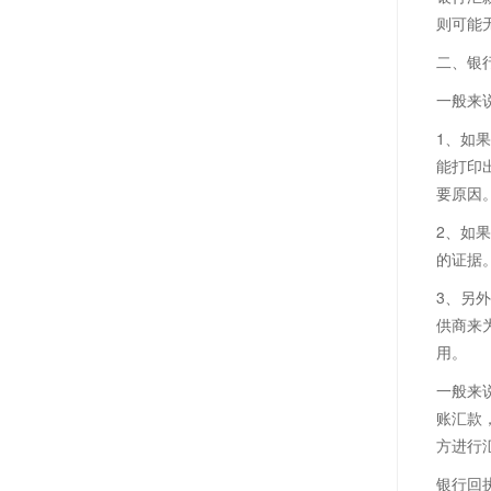
则可能
二、银
一般来
1、如
能打印
要原因
2、如
的证据
3、另
供商来
用。
一般来
账汇款
方进行
银行回