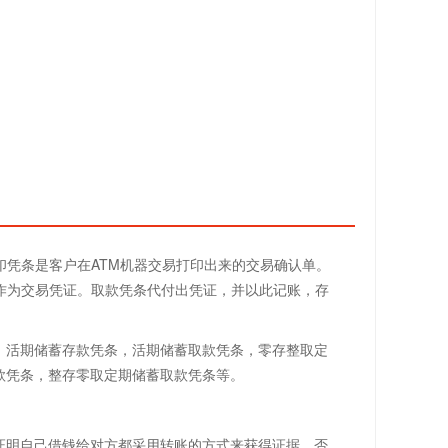
印凭条是客户在ATM机器交易打印出来的交易确认单。
作为交易凭证。取款凭条代付出凭证，并以此记账，存
：活期储蓄存款凭条，活期储蓄取款凭条，零存整取定
款凭条，整存零取定期储蓄取款凭条等。
证明自己借钱给对方都采用转账的方式来获得证据，否