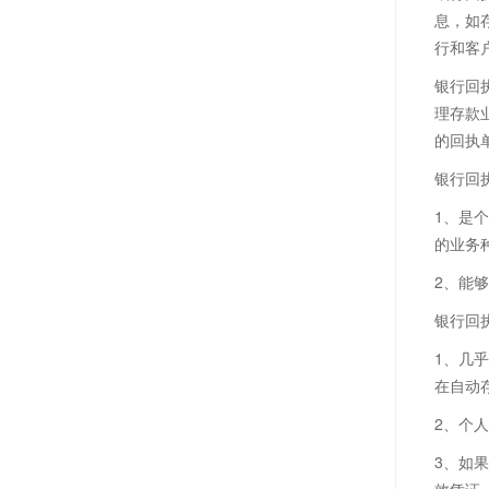
息，如
行和客
银行回
理存款
的回执
银行回
1、是
的业务
2、能
银行回
1、几
在自动
2、个
3、如