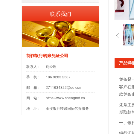
联系我们
制作银行转账凭证公司
产品详
联系人：
刘经理
手 机：
186 9283 2587
凭条是
客户在
邮 箱：
2711634322@qq.com
款凭条
网 站：
https://www.shengmd.cn
凭条主
地 址：
承接银行转账回执代办服务
期取款
一、银
银行汇