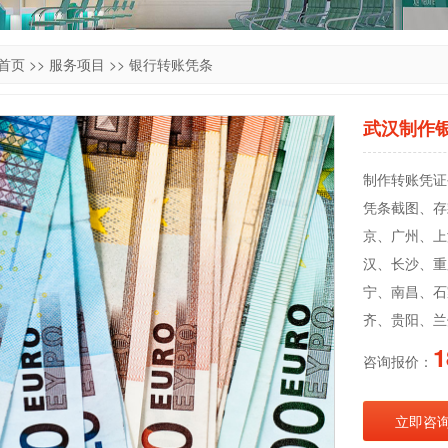
首页
>>
服务项目
>>
银行转账凭条
武汉制作
制作转账凭证公
凭条截图、存
京、广州、上
汉、长沙、重
宁、南昌、石
齐、贵阳、兰
1
咨询报价：
立即咨