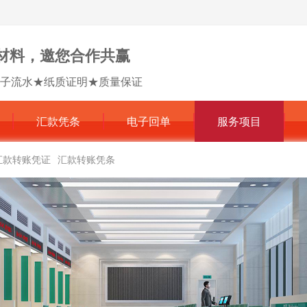
材料，邀您合作共赢
子流水★纸质证明★质量保证
汇款凭条
电子回单
服务项目
汇款转账凭证
汇款转账凭条