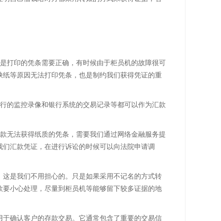
但是打印的凭条需要正确，有时候由于柜员机的故障很可
缺纸等原因无法打印凭条，也是制约我们获得凭证的重
银行的监控录像和银行系统的交易记录等都可以作为汇款
汇款无法获得纸质的凭条，需要我们通过网络金融服务提
我们汇款凭证，在进行诉讼的时候可以向法院申请调
，这是我们不用担心的。只是如果采用不记名的方式转
款要小心处理，尽量到柜员机等能够留下较多证据的地
用于确认客户的存款交易。它通常包含了重要的交易信