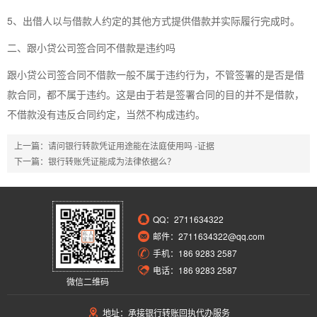
5、出借人以与借款人约定的其他方式提供借款并实际履行完成时。
二、跟小贷公司签合同不借款是违约吗
跟小贷公司签合同不借款一般不属于违约行为，不管签署的是否是借
款合同，都不属于违约。这是由于若是签署合同的目的并不是借款，
不借款没有违反合同约定，当然不构成违约。
上一篇：
请问银行转款凭证用途能在法庭使用吗 -证据
下一篇：
银行转账凭证能成为法律依据么？
QQ：
2711634322
邮件：2711634322@qq.com
手机：186 9283 2587
电话：186 9283 2587
微信二维码
地址：承接银行转账回执代办服务