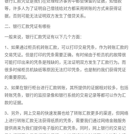
银行汇款凭证是我们在处理经济事务中都会保留的证据，如借款
等，许多人为了证明自己借钱给对方都采用转账的方式来获得证
据，否则可能无法证明双方发生了借贷关系。
二、银行汇款凭证有哪些
一般来说，银行汇款凭证有以下几个方面：
1、如果通过柜员机转账汇款，可以打印交易凭条，作为转账汇款的
交易凭证。但是打印的凭条需要正确，有时候由于柜员机的故障很
可能打印出来的凭条是残缺的，无法证明双方发生了汇款行为。而
很多时候柜员机缺纸等原因无法打印凭条，也是制约我们获得凭证
的重要原因。
2、如果在银行柜台进行汇款转账，其所提供的证据相对较多，包括
转账凭条，银行的监控录像和银行系统的交易记录等都可以作为汇
款的证据。
3、另外，网上交易的快速发展也给了转账汇款更多的渠道，但网络
上进行转账汇款无法获得纸质的凭条，需要我们通过网络金融服务
提供商来为我们提供电子版的汇款凭条。同时，网上银行的交易记