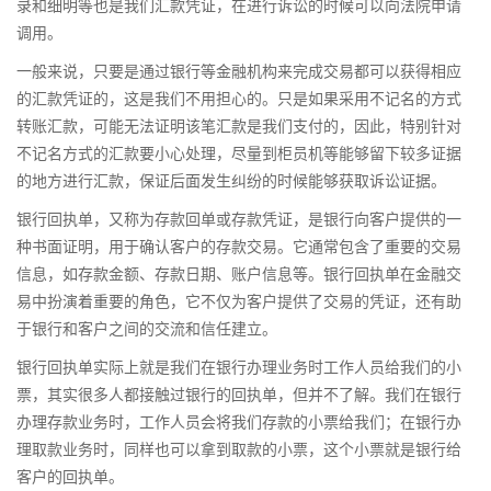
录和细明等也是我们汇款凭证，在进行诉讼的时候可以向法院申请
调用。
一般来说，只要是通过银行等金融机构来完成交易都可以获得相应
的汇款凭证的，这是我们不用担心的。只是如果采用不记名的方式
转账汇款，可能无法证明该笔汇款是我们支付的，因此，特别针对
不记名方式的汇款要小心处理，尽量到柜员机等能够留下较多证据
的地方进行汇款，保证后面发生纠纷的时候能够获取诉讼证据。
银行回执单，又称为存款回单或存款凭证，是银行向客户提供的一
种书面证明，用于确认客户的存款交易。它通常包含了重要的交易
信息，如存款金额、存款日期、账户信息等。银行回执单在金融交
易中扮演着重要的角色，它不仅为客户提供了交易的凭证，还有助
于银行和客户之间的交流和信任建立。
银行回执单实际上就是我们在银行办理业务时工作人员给我们的小
票，其实很多人都接触过银行的回执单，但并不了解。我们在银行
办理存款业务时，工作人员会将我们存款的小票给我们；在银行办
理取款业务时，同样也可以拿到取款的小票，这个小票就是银行给
客户的回执单。