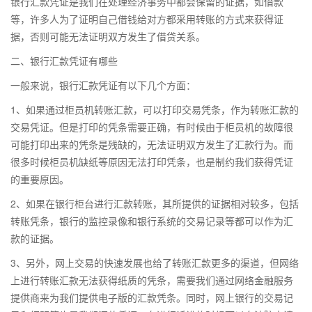
银行汇款凭证是我们在处理经济事务中都会保留的证据，如借款
等，许多人为了证明自己借钱给对方都采用转账的方式来获得证
据，否则可能无法证明双方发生了借贷关系。
二、银行汇款凭证有哪些
一般来说，银行汇款凭证有以下几个方面：
1、如果通过柜员机转账汇款，可以打印交易凭条，作为转账汇款的
交易凭证。但是打印的凭条需要正确，有时候由于柜员机的故障很
可能打印出来的凭条是残缺的，无法证明双方发生了汇款行为。而
很多时候柜员机缺纸等原因无法打印凭条，也是制约我们获得凭证
的重要原因。
2、如果在银行柜台进行汇款转账，其所提供的证据相对较多，包括
转账凭条，银行的监控录像和银行系统的交易记录等都可以作为汇
款的证据。
3、另外，网上交易的快速发展也给了转账汇款更多的渠道，但网络
上进行转账汇款无法获得纸质的凭条，需要我们通过网络金融服务
提供商来为我们提供电子版的汇款凭条。同时，网上银行的交易记