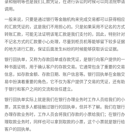
录和细明等也是我们汇款凭证，在进行诉讼的时候可以向法院申请
调用。
一般来说，只要是通过银行等金融机构来完成交易都可以获得相应
的汇款凭证的，这是我们不用担心的。只是如果采用不记名的方式
转账汇款，可能无法证明该笔汇款是我们支付的，因此，特别针对
不记名方式的汇款要小心处理，尽量到柜员机等能够留下较多证据
的地方进行汇款，保证后面发生纠纷的时候能够获取诉讼证据。
银行回执单，又称为存款回单或存款凭证，是银行向客户提供的一
种书面证明，用于确认客户的存款交易。它通常包含了重要的交易
信息，如存款金额、存款日期、账户信息等。银行回执单在金融交
易中扮演着重要的角色，它不仅为客户提供了交易的凭证，还有助
于银行和客户之间的交流和信任建立。
银行回执单实际上就是我们在银行办理业务时工作人员给我们的小
票，其实很多人都接触过银行的回执单，但并不了解。我们在银行
办理存款业务时，工作人员会将我们存款的小票给我们；在银行办
理取款业务时，同样也可以拿到取款的小票，这个小票就是银行给
客户的回执单。