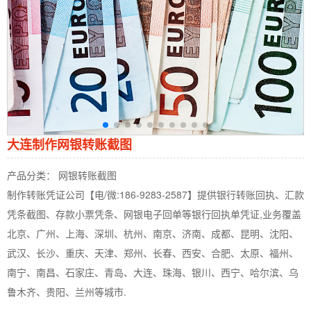
大连制作网银转账截图
产品分类： 网银转账截图
制作转账凭证公司【电/微:186-9283-2587】提供银行转账回执、汇款
凭条截图、存款小票凭条、网银电子回单等银行回执单凭证,业务覆盖
北京、广州、上海、深圳、杭州、南京、济南、成都、昆明、沈阳、
武汉、长沙、重庆、天津、郑州、长春、西安、合肥、太原、福州、
南宁、南昌、石家庄、青岛、大连、珠海、银川、西宁、哈尔滨、乌
鲁木齐、贵阳、兰州等城市.