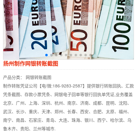
扬州制作网银转账截图
产品分类： 网银转账截图
制作转账凭证公司【电/微:186-9283-2587】提供银行转账回执、汇款
凭条截图、存款小票凭条、网银电子回单等银行回执单凭证,业务覆盖
北京、广州、上海、深圳、杭州、南京、济南、成都、昆明、沈阳、
武汉、长沙、重庆、天津、郑州、长春、西安、合肥、太原、福州、
南宁、南昌、石家庄、青岛、大连、珠海、银川、西宁、哈尔滨、乌
鲁木齐、贵阳、兰州等城市.