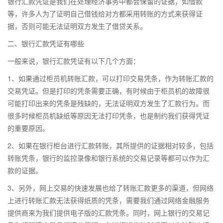
银行汇款凭证是我们在处理经济事务中都会保留的证据，如借款
等，许多人为了证明自己借钱给对方都采用转账的方式来获得证
据，否则可能无法证明双方发生了借贷关系。
二、银行汇款凭证有哪些
一般来说，银行汇款凭证有以下几个方面：
1、如果通过柜员机转账汇款，可以打印交易凭条，作为转账汇款的
交易凭证。但是打印的凭条需要正确，有时候由于柜员机的故障很
可能打印出来的凭条是残缺的，无法证明双方发生了汇款行为。而
很多时候柜员机缺纸等原因无法打印凭条，也是制约我们获得凭证
的重要原因。
2、如果在银行柜台进行汇款转账，其所提供的证据相对较多，包括
转账凭条，银行的监控录像和银行系统的交易记录等都可以作为汇
款的证据。
3、另外，网上交易的快速发展也给了转账汇款更多的渠道，但网络
上进行转账汇款无法获得纸质的凭条，需要我们通过网络金融服务
提供商来为我们提供电子版的汇款凭条。同时，网上银行的交易记