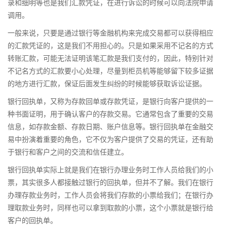
录和细明等也是我们汇款凭证，在进行诉讼的时候可以向法院申请
调用。
一般来说，只要是通过银行等金融机构来完成交易都可以获得相应
的汇款凭证的，这是我们不用担心的。只是如果采用不记名的方式
转账汇款，可能无法证明该笔汇款是我们支付的，因此，特别针对
不记名方式的汇款要小心处理，尽量到柜员机等能够留下较多证据
的地方进行汇款，保证后面发生纠纷的时候能够获取诉讼证据。
银行回执单，又称为存款回单或存款凭证，是银行向客户提供的一
种书面证明，用于确认客户的存款交易。它通常包含了重要的交易
信息，如存款金额、存款日期、账户信息等。银行回执单在金融交
易中扮演着重要的角色，它不仅为客户提供了交易的凭证，还有助
于银行和客户之间的交流和信任建立。
银行回执单实际上就是我们在银行办理业务时工作人员给我们的小
票，其实很多人都接触过银行的回执单，但并不了解。我们在银行
办理存款业务时，工作人员会将我们存款的小票给我们；在银行办
理取款业务时，同样也可以拿到取款的小票，这个小票就是银行给
客户的回执单。