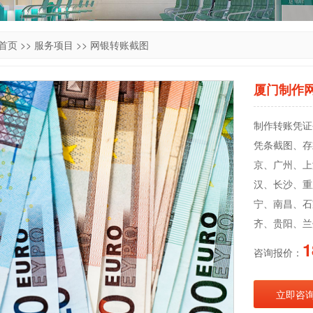
首页
>>
服务项目
>>
网银转账截图
厦门制作
制作转账凭证公
凭条截图、存
京、广州、上
汉、长沙、重
宁、南昌、石
齐、贵阳、兰
1
咨询报价：
立即咨