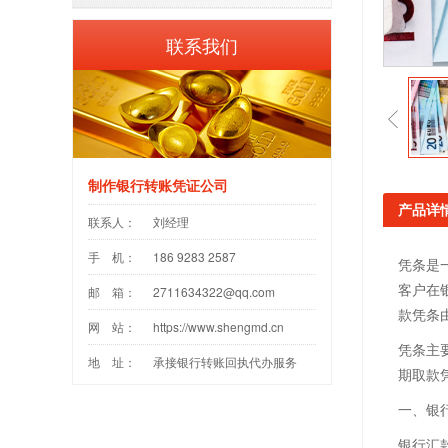
联系我们
制作银行转账凭证公司
产品详
联系人：
刘经理
手 机：
186 9283 2587
凭条是
客户在
邮 箱：
2711634322@qq.com
款凭条
网 站：
https://www.shengmd.cn
凭条主
地 址：
承接银行转账回执代办服务
期取款
一、银
银行汇