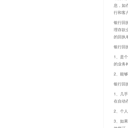
息，如
行和客
银行回
理存款
的回执
银行回
1、是
的业务
2、能
银行回
1、几
在自动
2、个
3、如