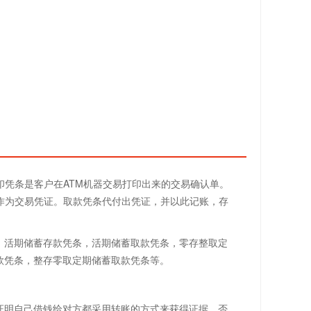
印凭条是客户在ATM机器交易打印出来的交易确认单。
作为交易凭证。取款凭条代付出凭证，并以此记账，存
：活期储蓄存款凭条，活期储蓄取款凭条，零存整取定
款凭条，整存零取定期储蓄取款凭条等。
证明自己借钱给对方都采用转账的方式来获得证据，否