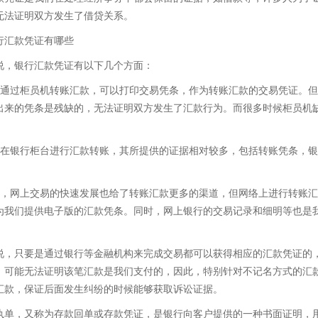
无法证明双方发生了借贷关系。
行汇款凭证有哪些
说，银行汇款凭证有以下几个方面：
果通过柜员机转账汇款，可以打印交易凭条，作为转账汇款的交易凭证。
出来的凭条是残缺的，无法证明双方发生了汇款行为。而很多时候柜员机
。
果在银行柜台进行汇款转账，其所提供的证据相对较多，包括转账凭条，
。
外，网上交易的快速发展也给了转账汇款更多的渠道，但网络上进行转账
为我们提供电子版的汇款凭条。同时，网上银行的交易记录和细明等也是
说，只要是通过银行等金融机构来完成交易都可以获得相应的汇款凭证的
，可能无法证明该笔汇款是我们支付的，因此，特别针对不记名方式的汇
汇款，保证后面发生纠纷的时候能够获取诉讼证据。
执单，又称为存款回单或存款凭证，是银行向客户提供的一种书面证明，