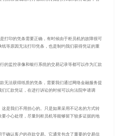
但是打印的凭条需要正确，有时候由于柜员机的故障很可
缺纸等原因无法打印凭条，也是制约我们获得凭证的重
银行的监控录像和银行系统的交易记录等都可以作为汇款
汇款无法获得纸质的凭条，需要我们通过网络金融服务提
我们汇款凭证，在进行诉讼的时候可以向法院申请调
，这是我们不用担心的。只是如果采用不记名的方式转
款要小心处理，尽量到柜员机等能够留下较多证据的地
用于确认客户的存款交易。它通常包含了重要的交易信