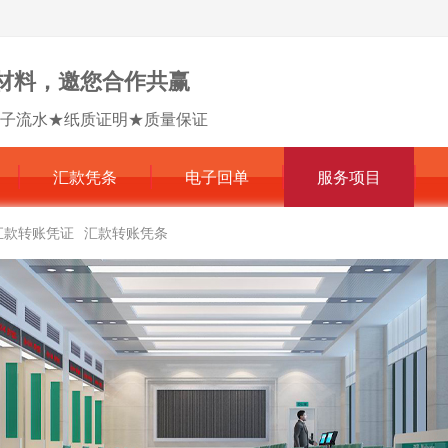
材料，邀您合作共赢
子流水★纸质证明★质量保证
汇款凭条
电子回单
服务项目
汇款转账凭证
汇款转账凭条