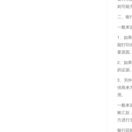
则可能
二、银
一般来
1、如
能打印
要原因
2、如
的证据
3、另
供商来
用。
一般来
账汇款
方进行
银行回