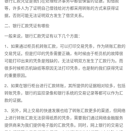
银行汇款凭证是我们在处理经济事务中都会保留的证据，如借款
等，许多人为了证明自己借钱给对方都采用转账的方式来获得证
据，否则可能无法证明双方发生了借贷关系。
二、银行汇款凭证有哪些
一般来说，银行汇款凭证有以下几个方面：
1、如果通过柜员机转账汇款，可以打印交易凭条，作为转账汇款的
交易凭证。但是打印的凭条需要正确，有时候由于柜员机的故障很
可能打印出来的凭条是残缺的，无法证明双方发生了汇款行为。而
很多时候柜员机缺纸等原因无法打印凭条，也是制约我们获得凭证
的重要原因。
2、如果在银行柜台进行汇款转账，其所提供的证据相对较多，包括
转账凭条，银行的监控录像和银行系统的交易记录等都可以作为汇
款的证据。
3、另外，网上交易的快速发展也给了转账汇款更多的渠道，但网络
上进行转账汇款无法获得纸质的凭条，需要我们通过网络金融服务
提供商来为我们提供电子版的汇款凭条。同时，网上银行的交易记