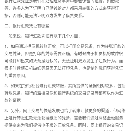
银行汇款凭证是我们在处理经济事务中都会保留的证据，如借款
等，许多人为了证明自己借钱给对方都采用转账的方式来获得证
据，否则可能无法证明双方发生了借贷关系。
二、银行汇款凭证有哪些
一般来说，银行汇款凭证有以下几个方面：
1、如果通过柜员机转账汇款，可以打印交易凭条，作为转账汇款的
交易凭证。但是打印的凭条需要正确，有时候由于柜员机的故障很
可能打印出来的凭条是残缺的，无法证明双方发生了汇款行为。而
很多时候柜员机缺纸等原因无法打印凭条，也是制约我们获得凭证
的重要原因。
2、如果在银行柜台进行汇款转账，其所提供的证据相对较多，包括
转账凭条，银行的监控录像和银行系统的交易记录等都可以作为汇
款的证据。
3、另外，网上交易的快速发展也给了转账汇款更多的渠道，但网络
上进行转账汇款无法获得纸质的凭条，需要我们通过网络金融服务
提供商来为我们提供电子版的汇款凭条。同时，网上银行的交易记