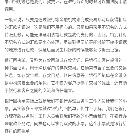
录和细明等也是我们汇款凭证，在进行诉讼的时候可以向法院申请
调用。
一般来说，只要是通过银行等金融机构来完成交易都可以获得相应
的汇款凭证的，这是我们不用担心的。只是如果采用不记名的方式
转账汇款，可能无法证明该笔汇款是我们支付的，因此，特别针对
不记名方式的汇款要小心处理，尽量到柜员机等能够留下较多证据
的地方进行汇款，保证后面发生纠纷的时候能够获取诉讼证据。
银行回执单，又称为存款回单或存款凭证，是银行向客户提供的一
种书面证明，用于确认客户的存款交易。它通常包含了重要的交易
信息，如存款金额、存款日期、账户信息等。银行回执单在金融交
易中扮演着重要的角色，它不仅为客户提供了交易的凭证，还有助
于银行和客户之间的交流和信任建立。
银行回执单实际上就是我们在银行办理业务时工作人员给我们的小
票，其实很多人都接触过银行的回执单，但并不了解。我们在银行
办理存款业务时，工作人员会将我们存款的小票给我们；在银行办
理取款业务时，同样也可以拿到取款的小票，这个小票就是银行给
客户的回执单。