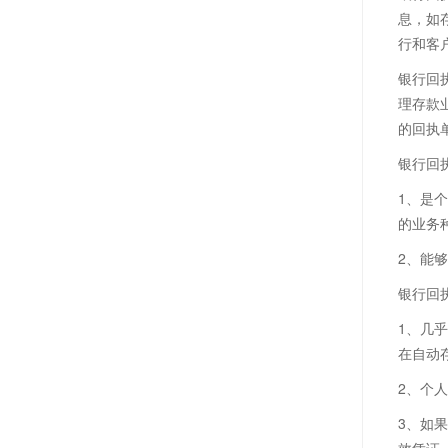
息，如
行和客
银行回
理存款
的回执
银行回
1、是
的业务
2、能
银行回
1、几
在自动
2、个
3、如