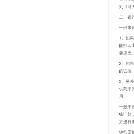
则可能
二、银
一般来
1、如
能打印
要原因
2、如
的证据
3、另
供商来
用。
一般来
账汇款
方进行
银行回