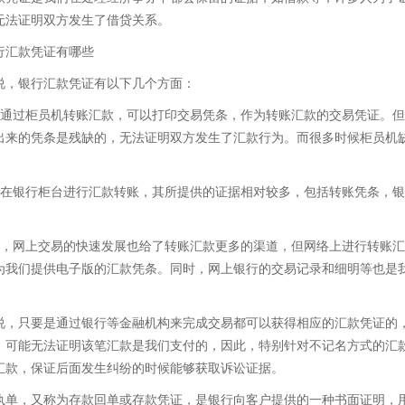
无法证明双方发生了借贷关系。
行汇款凭证有哪些
说，银行汇款凭证有以下几个方面：
果通过柜员机转账汇款，可以打印交易凭条，作为转账汇款的交易凭证。
出来的凭条是残缺的，无法证明双方发生了汇款行为。而很多时候柜员机
。
果在银行柜台进行汇款转账，其所提供的证据相对较多，包括转账凭条，
。
外，网上交易的快速发展也给了转账汇款更多的渠道，但网络上进行转账
为我们提供电子版的汇款凭条。同时，网上银行的交易记录和细明等也是
说，只要是通过银行等金融机构来完成交易都可以获得相应的汇款凭证的
，可能无法证明该笔汇款是我们支付的，因此，特别针对不记名方式的汇
汇款，保证后面发生纠纷的时候能够获取诉讼证据。
执单，又称为存款回单或存款凭证，是银行向客户提供的一种书面证明，