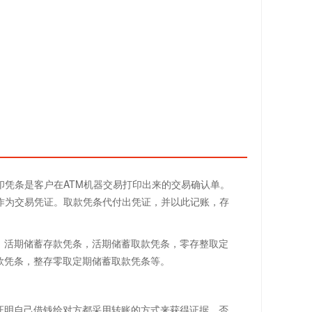
印凭条是客户在ATM机器交易打印出来的交易确认单。
作为交易凭证。取款凭条代付出凭证，并以此记账，存
：活期储蓄存款凭条，活期储蓄取款凭条，零存整取定
款凭条，整存零取定期储蓄取款凭条等。
证明自己借钱给对方都采用转账的方式来获得证据，否