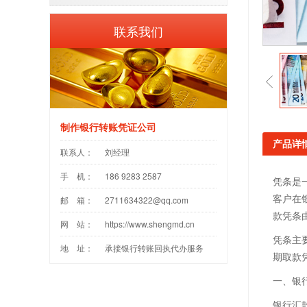
联系我们
制作银行转账凭证公司
产品详
联系人：
刘经理
手 机：
186 9283 2587
凭条是
客户在
邮 箱：
2711634322@qq.com
款凭条
网 站：
https://www.shengmd.cn
凭条主
地 址：
承接银行转账回执代办服务
期取款
一、银
银行汇