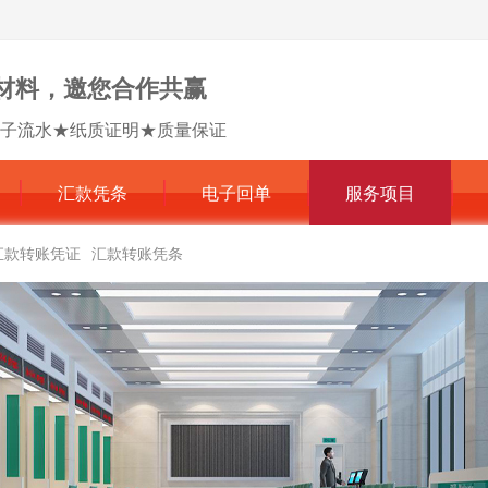
材料，邀您合作共赢
子流水★纸质证明★质量保证
汇款凭条
电子回单
服务项目
汇款转账凭证
汇款转账凭条