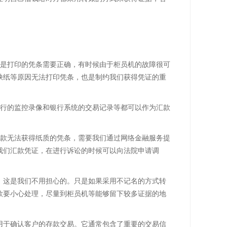
但是打印的凭条需要正确，有时候由于柜员机的故障很可
缺纸等原因无法打印凭条，也是制约我们获得凭证的重
银行的监控录像和银行系统的交易记录等都可以作为汇款
汇款无法获得纸质的凭条，需要我们通过网络金融服务提
我们汇款凭证，在进行诉讼的时候可以向法院申请调
，这是我们不用担心的。只是如果采用不记名的方式转
款要小心处理，尽量到柜员机等能够留下较多证据的地
用于确认客户的存款交易。它通常包含了重要的交易信