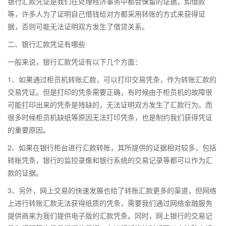
银行汇款凭证是我们在处理经济事务中都会保留的证据，如借款
等，许多人为了证明自己借钱给对方都采用转账的方式来获得证
据，否则可能无法证明双方发生了借贷关系。
二、银行汇款凭证有哪些
一般来说，银行汇款凭证有以下几个方面：
1、如果通过柜员机转账汇款，可以打印交易凭条，作为转账汇款的
交易凭证。但是打印的凭条需要正确，有时候由于柜员机的故障很
可能打印出来的凭条是残缺的，无法证明双方发生了汇款行为。而
很多时候柜员机缺纸等原因无法打印凭条，也是制约我们获得凭证
的重要原因。
2、如果在银行柜台进行汇款转账，其所提供的证据相对较多，包括
转账凭条，银行的监控录像和银行系统的交易记录等都可以作为汇
款的证据。
3、另外，网上交易的快速发展也给了转账汇款更多的渠道，但网络
上进行转账汇款无法获得纸质的凭条，需要我们通过网络金融服务
提供商来为我们提供电子版的汇款凭条。同时，网上银行的交易记