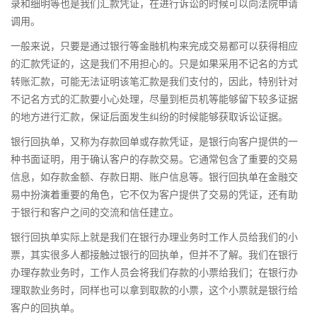
录和细明等也是我们汇款凭证，在进行诉讼的时候可以向法院申请
调用。
一般来说，只要是通过银行等金融机构来完成交易都可以获得相应
的汇款凭证的，这是我们不用担心的。只是如果采用不记名的方式
转账汇款，可能无法证明该笔汇款是我们支付的，因此，特别针对
不记名方式的汇款要小心处理，尽量到柜员机等能够留下较多证据
的地方进行汇款，保证后面发生纠纷的时候能够获取诉讼证据。
银行回执单，又称为存款回单或存款凭证，是银行向客户提供的一
种书面证明，用于确认客户的存款交易。它通常包含了重要的交易
信息，如存款金额、存款日期、账户信息等。银行回执单在金融交
易中扮演着重要的角色，它不仅为客户提供了交易的凭证，还有助
于银行和客户之间的交流和信任建立。
银行回执单实际上就是我们在银行办理业务时工作人员给我们的小
票，其实很多人都接触过银行的回执单，但并不了解。我们在银行
办理存款业务时，工作人员会将我们存款的小票给我们；在银行办
理取款业务时，同样也可以拿到取款的小票，这个小票就是银行给
客户的回执单。